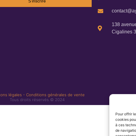
S'inscrire
contact@ay
138 avenue
Cigalines 
ons légales
-
Conditions générales de vente
Tous droits réservés © 2024
Pour offrir 
cookies pour
à ces techn
de navigatio
consentement