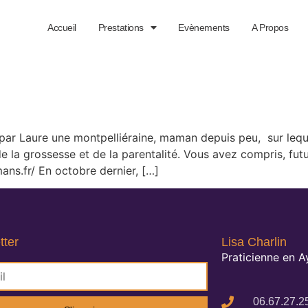
Accueil
Prestations
Evènements
A Propos
par Laure une montpelliéraine, maman depuis peu, sur leque
e la grossesse et de la parentalité. Vous avez compris, fut
ns.fr/ En octobre dernier, […]
tter
Lisa Charlin
Praticienne en 
06.67.27.2