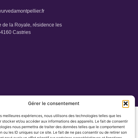
urvedamontpellier.fr
 de la Royale, résidence les
34160 Castries
Gérer le consentement
les meilleures expériences, nous utilisons des technologies telles que les
 stocker et/ou accéder aux informations des appareils. Le fait de consentir
ologies nous permettra de traiter des données telles que le comportement
n ou les ID uniques sur ce site. Le fait de ne pas consentir ou de retirer son
 peut avoir un effet négatif sur certaines caractéristiques et fonctions.