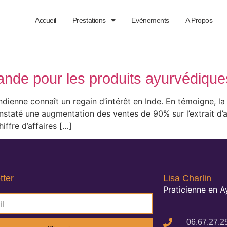
Accueil
Prestations
Evènements
A Propos
mande pour les produits ayurvédiqu
indienne connaît un regain d’intérêt en Inde. En témoigne, l
staté une augmentation des ventes de 90% sur l’extrait d’a
iffre d’affaires […]
tter
Lisa Charlin
Praticienne en 
06.67.27.2