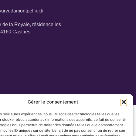
urvedamontpellier.fr
 de la Royale, résidence les
34160 Castries
Gérer le consentement
les meilleures expériences, nous utilisons des technologies telles que les
 stocker et/ou accéder aux informations des appareils. Le fait de consentir
ologies nous permettra de traiter des données telles que le comportement
n ou les ID uniques sur ce site. Le fait de ne pas consentir ou de retirer son
 peut avoir un effet négatif sur certaines caractéristiques et fonctions.