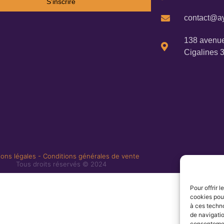
S'inscrire
contact@ay
138 avenue
Cigalines 
ons légales
-
Conditions générales de vente
Tous droits réservés © 2024
Pour offrir 
cookies pour
à ces techn
de navigatio
consentement