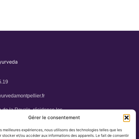
Ayurveda
5.19
urvedamontpellier.fr
 de la Royale, résidence les
34160 Castries
Gérer le consentement
les meilleures expériences, nous utilisons des technologies telles que les
 stocker et/ou accéder aux informations des appareils. Le fait de consentir