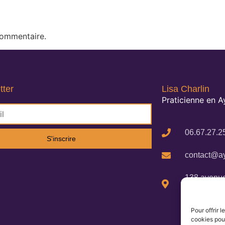
commentaire.
tter
Lisa Charlin
Praticienne en 
06.67.27.2
S'inscrire
contact@ay
138 avenue
Cigalines 
Pour offrir 
cookies pour