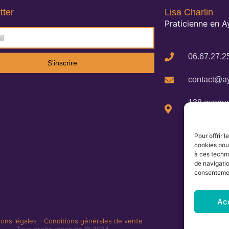
tter
Lisa Charlin
Praticienne en 
06.67.27.2
S'inscrire
contact@ay
138 avenue
Cigalines 
Pour offrir 
cookies pour
à ces techn
de navigatio
consentement
Ac
ons légales
-
Conditions générales de vente