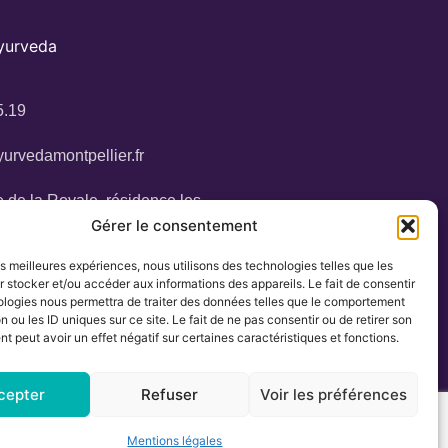
Ayurveda
5.19
urvedamontpellier.fr
 de la Royale, résidence les
Gérer le consentement
34160 Castries
les meilleures expériences, nous utilisons des technologies telles que les
 stocker et/ou accéder aux informations des appareils. Le fait de consentir
ologies nous permettra de traiter des données telles que le comportement
n ou les ID uniques sur ce site. Le fait de ne pas consentir ou de retirer son
 peut avoir un effet négatif sur certaines caractéristiques et fonctions.
cepter
Refuser
Voir les préférences
Mentions légales