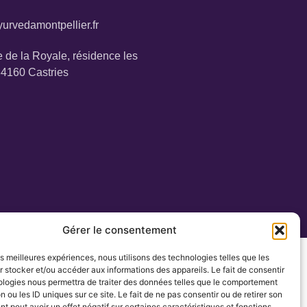
urvedamontpellier.fr
 de la Royale, résidence les
34160 Castries
Gérer le consentement
les meilleures expériences, nous utilisons des technologies telles que les
 stocker et/ou accéder aux informations des appareils. Le fait de consentir
ologies nous permettra de traiter des données telles que le comportement
n ou les ID uniques sur ce site. Le fait de ne pas consentir ou de retirer son
 peut avoir un effet négatif sur certaines caractéristiques et fonctions.