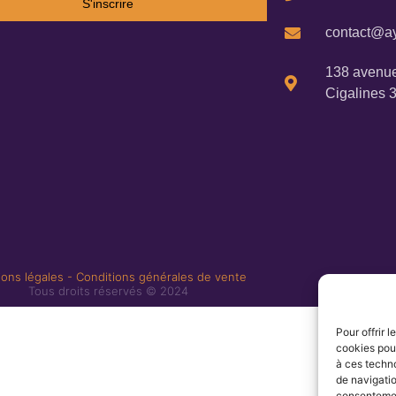
S'inscrire
contact@ay
138 avenue
Cigalines 
ons légales
-
Conditions générales de vente
Tous droits réservés © 2024
Pour offrir 
cookies pour
à ces techn
de navigatio
consentement