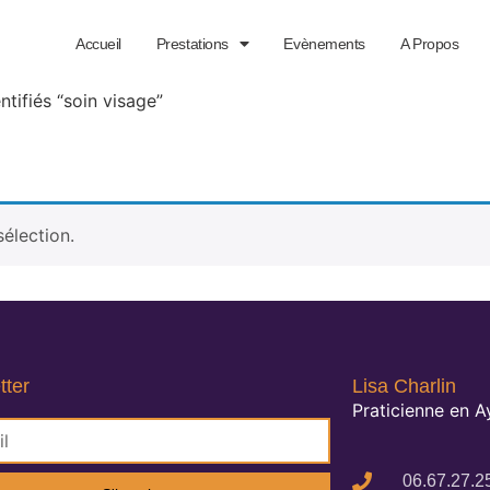
Accueil
Prestations
Evènements
A Propos
ntifiés “soin visage”
élection.
tter
Lisa Charlin
Praticienne en 
06.67.27.2