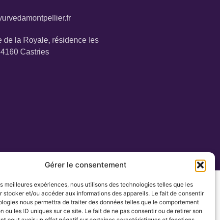
urvedamontpellier.fr
 de la Royale, résidence les
34160 Castries
Gérer le consentement
les meilleures expériences, nous utilisons des technologies telles que les
 stocker et/ou accéder aux informations des appareils. Le fait de consentir
ologies nous permettra de traiter des données telles que le comportement
n ou les ID uniques sur ce site. Le fait de ne pas consentir ou de retirer son
 peut avoir un effet négatif sur certaines caractéristiques et fonctions.