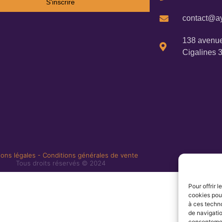
S'inscrire
contact@ay
138 avenue
Cigalines 
ons légales
-
Conditions générales de vente
Tous droits réservés © 2024
Pour offrir 
cookies pour
à ces techn
de navigatio
consentement