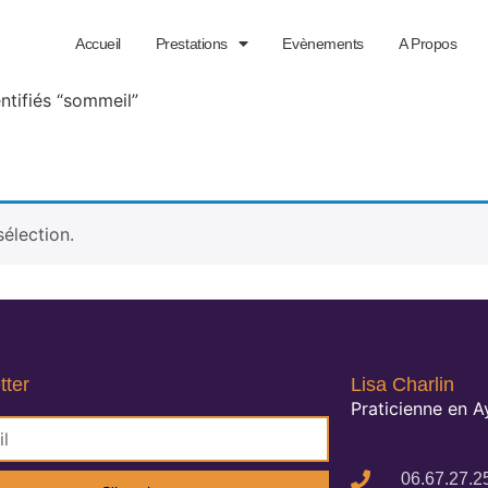
Accueil
Prestations
Evènements
A Propos
ntifiés “sommeil”
élection.
tter
Lisa Charlin
Praticienne en 
06.67.27.2