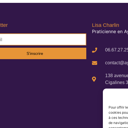
tter
Lisa Charlin
Praticienne en 
06.67.27.2
S'inscrire
contact@ay
138 avenue
Cigalines 
Pour offrir 
cookies pour
à ces techn
de navigatio
consentement