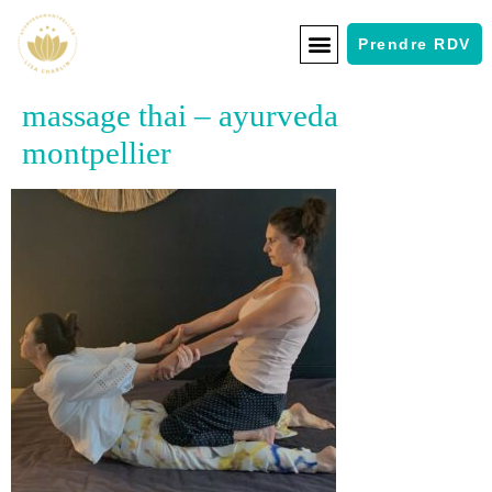
Prendre RDV
massage thai – ayurveda
montpellier