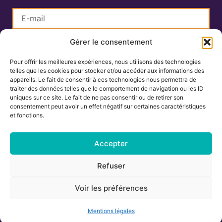
Gérer le consentement
S'inscrire
Pour offrir les meilleures expériences, nous utilisons des technologies
telles que les cookies pour stocker et/ou accéder aux informations des
Lisa Charlin
appareils. Le fait de consentir à ces technologies nous permettra de
Praticienne en Ayurveda
traiter des données telles que le comportement de navigation ou les ID
uniques sur ce site. Le fait de ne pas consentir ou de retirer son
consentement peut avoir un effet négatif sur certaines caractéristiques
et fonctions.
06.67.27.25.19
contact@ayurvedamontpellier.fr
Accepter
138 avenue de la Royale, résidence les
Refuser
Cigalines 34160 Castries
Voir les préférences
Mentions légales
-
Conditions générales de vente
Mentions légales
Tous droits réservés © 2024