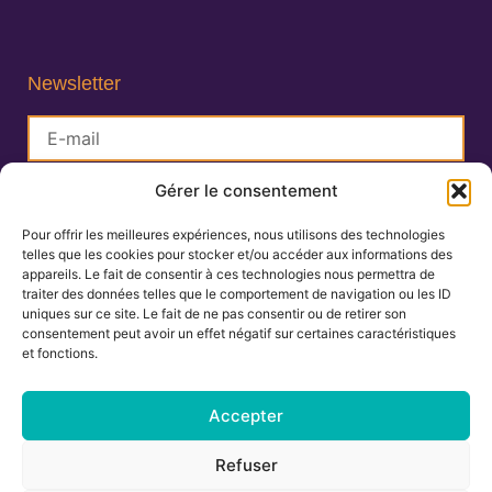
Newsletter
Gérer le consentement
S'inscrire
Pour offrir les meilleures expériences, nous utilisons des technologies
telles que les cookies pour stocker et/ou accéder aux informations des
Lisa Charlin
appareils. Le fait de consentir à ces technologies nous permettra de
Praticienne en Ayurveda
traiter des données telles que le comportement de navigation ou les ID
uniques sur ce site. Le fait de ne pas consentir ou de retirer son
consentement peut avoir un effet négatif sur certaines caractéristiques
et fonctions.
06.67.27.25.19
contact@ayurvedamontpellier.fr
Accepter
138 avenue de la Royale, résidence les
Refuser
Cigalines 34160 Castries