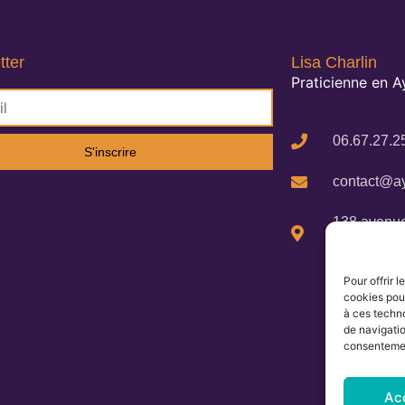
tter
Lisa Charlin
Praticienne en 
06.67.27.2
S'inscrire
contact@ay
138 avenue
Cigalines 
Pour offrir 
cookies pour
à ces techn
de navigatio
consentement
Ac