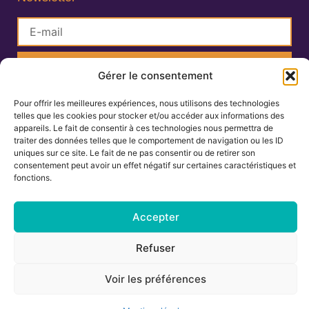
S'inscrire
Gérer le consentement
Pour offrir les meilleures expériences, nous utilisons des technologies
Lisa Charlin
telles que les cookies pour stocker et/ou accéder aux informations des
Praticienne en Ayurveda
appareils. Le fait de consentir à ces technologies nous permettra de
traiter des données telles que le comportement de navigation ou les ID
uniques sur ce site. Le fait de ne pas consentir ou de retirer son
consentement peut avoir un effet négatif sur certaines caractéristiques et
06.67.27.25.19
fonctions.
contact@ayurvedamontpellier.fr
Accepter
138 avenue de la Royale, résidence les
Cigalines 34160 Castries
Refuser
Voir les préférences
Mentions légales
-
Conditions générales de vente
Tous droits réservés © 2024