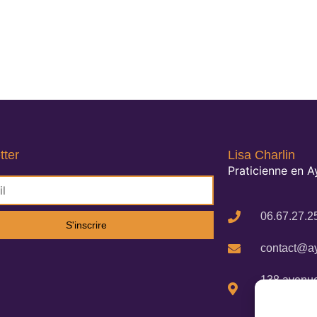
tter
Lisa Charlin
Praticienne en 
06.67.27.2
S'inscrire
contact@ay
138 avenue
Cigalines 