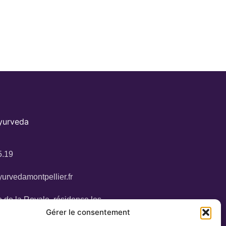
Ayurveda
5.19
urvedamontpellier.fr
 de la Royale, résidence les
34160 Castries
Gérer le consentement