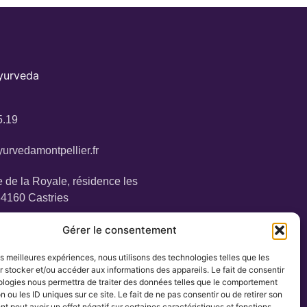
Ayurveda
5.19
urvedamontpellier.fr
 de la Royale, résidence les
34160 Castries
Gérer le consentement
les meilleures expériences, nous utilisons des technologies telles que les
 stocker et/ou accéder aux informations des appareils. Le fait de consentir
ologies nous permettra de traiter des données telles que le comportement
n ou les ID uniques sur ce site. Le fait de ne pas consentir ou de retirer son
 peut avoir un effet négatif sur certaines caractéristiques et fonctions.