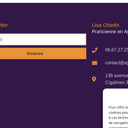
tter
Lisa Charlin
Praticienne en 
06.67.27.2
S'inscrire
contact@ay
138 avenue
Cigalines 
Pour offrir 
cookies pour
à ces techn
de navigatio
consentement