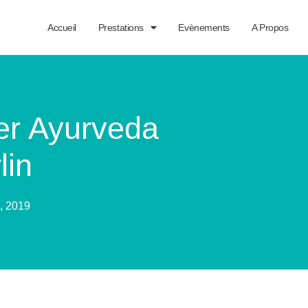
Accueil
Prestations
Evènements
A Propos
ier Ayurveda
lin
8, 2019