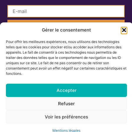
S'inscrire
Gérer le consentement
Pour offrir les meilleures expériences, nous utilisons des technologies
Lisa Charlin
telles que les cookies pour stocker et/ou accéder aux informations des
Praticienne en Ayurveda
appareils. Le fait de consentir à ces technologies nous permettra de
traiter des données telles que le comportement de navigation ou les ID
uniques sur ce site. Le fait de ne pas consentir ou de retirer son
consentement peut avoir un effet négatif sur certaines caractéristiques et
06.67.27.25.19
fonctions.
contact@ayurvedamontpellier.fr
Accepter
138 avenue de la Royale, résidence les
Cigalines 34160 Castries
Refuser
Voir les préférences
Mentions légales
-
Conditions générales de vente
Tous droits réservés © 2024
Mentions légales