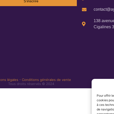
S'inscrire
contact@ay
138 avenue
Cigalines 
ons légales
-
Conditions générales de vente
Tous droits réservés © 2024
Pour offrir 
cookies pour
à ces techn
de navigatio
consentement