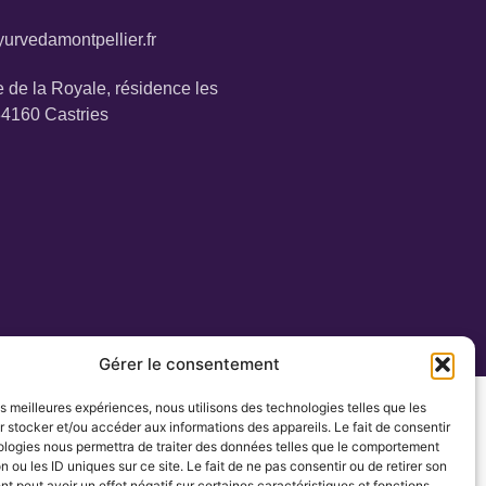
urvedamontpellier.fr
 de la Royale, résidence les
34160 Castries
Gérer le consentement
les meilleures expériences, nous utilisons des technologies telles que les
 stocker et/ou accéder aux informations des appareils. Le fait de consentir
ologies nous permettra de traiter des données telles que le comportement
n ou les ID uniques sur ce site. Le fait de ne pas consentir ou de retirer son
 peut avoir un effet négatif sur certaines caractéristiques et fonctions.