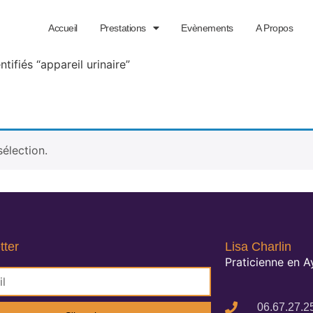
Accueil
Prestations
Evènements
A Propos
ntifiés “appareil urinaire”
élection.
tter
Lisa Charlin
Praticienne en 
06.67.27.2