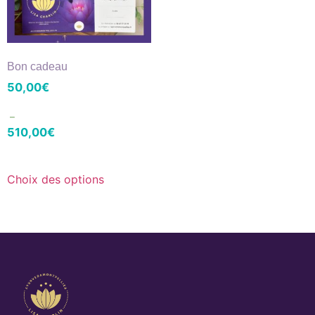
Bon cadeau
50,00
€
–
510,00
€
Choix des options