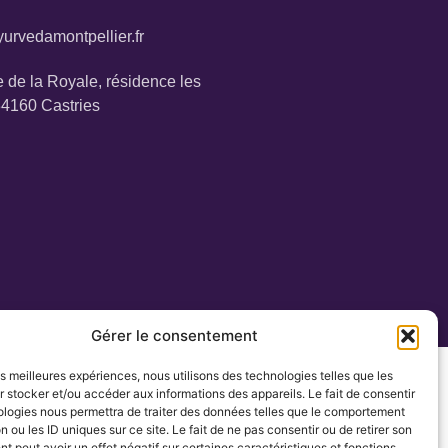
urvedamontpellier.fr
 de la Royale, résidence les
34160 Castries
Gérer le consentement
les meilleures expériences, nous utilisons des technologies telles que les
 stocker et/ou accéder aux informations des appareils. Le fait de consentir
ologies nous permettra de traiter des données telles que le comportement
n ou les ID uniques sur ce site. Le fait de ne pas consentir ou de retirer son
 peut avoir un effet négatif sur certaines caractéristiques et fonctions.