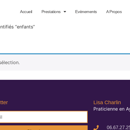
Accueil
Prestations
Evènements
A Propos
ntifiés “enfants”
élection.
tter
Lisa Charlin
Praticienne en 
06.67.27.2