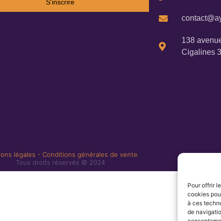
S'inscrire
contact@ay
138 avenue
Cigalines 
ons légales
-
Conditions générales de vente
Tous droits réservés © 2024
Pour offrir 
cookies pour
à ces techn
de navigatio
consentement