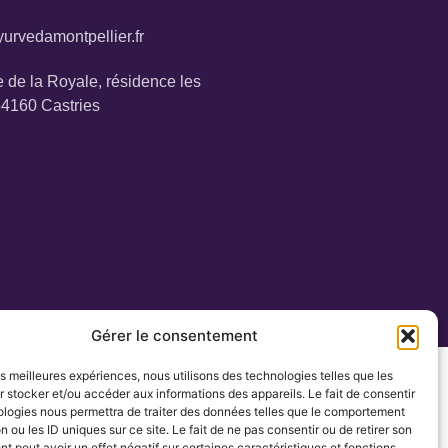
urvedamontpellier.fr
 de la Royale, résidence les
34160 Castries
Gérer le consentement
les meilleures expériences, nous utilisons des technologies telles que les
 stocker et/ou accéder aux informations des appareils. Le fait de consentir
ologies nous permettra de traiter des données telles que le comportement
n ou les ID uniques sur ce site. Le fait de ne pas consentir ou de retirer son
 peut avoir un effet négatif sur certaines caractéristiques et fonctions.