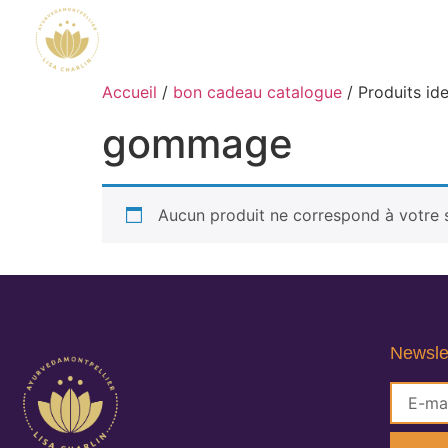
Accueil
/
bon cadeau catalogue
/ Produits id
gommage
Aucun produit ne correspond à votre s
Newsle