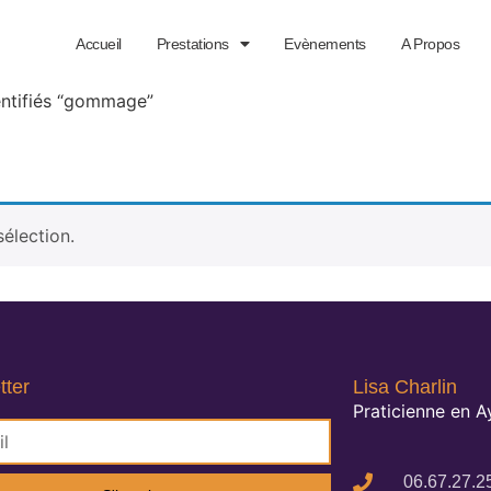
Accueil
Prestations
Evènements
A Propos
entifiés “gommage”
élection.
tter
Lisa Charlin
Praticienne en 
06.67.27.2