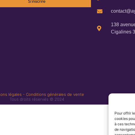
S'inscrire
contact@ay
138 avenue
Cigalines 
ons légales
-
Conditions générales de vente
Tous droits réservés © 2024
Pour offrir 
cookies pour
à ces techn
de navigatio
consentement