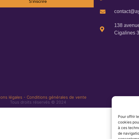
S'inscrire
contact@ay
138 avenue
Cigalines 
ons légales
-
Conditions générales de vente
Tous droits réservés © 2024
Pour offrir 
cookies pour
à ces techn
de navigatio
consentement