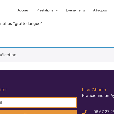
Accueil
Prestations
Evènements
A Propos
ntifiés “gratte langue”
élection.
tter
Lisa Charlin
Praticienne en 
06.67.27.2