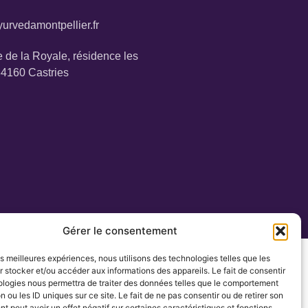
urvedamontpellier.fr
 de la Royale, résidence les
34160 Castries
Gérer le consentement
les meilleures expériences, nous utilisons des technologies telles que les
 stocker et/ou accéder aux informations des appareils. Le fait de consentir
ologies nous permettra de traiter des données telles que le comportement
n ou les ID uniques sur ce site. Le fait de ne pas consentir ou de retirer son
 peut avoir un effet négatif sur certaines caractéristiques et fonctions.