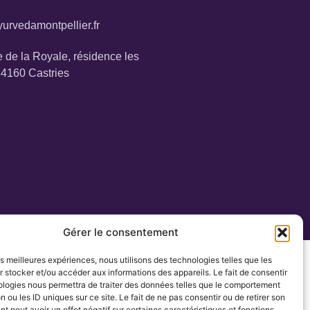
urvedamontpellier.fr
 de la Royale, résidence les
34160 Castries
Gérer le consentement
les meilleures expériences, nous utilisons des technologies telles que les
 stocker et/ou accéder aux informations des appareils. Le fait de consentir
ologies nous permettra de traiter des données telles que le comportement
n ou les ID uniques sur ce site. Le fait de ne pas consentir ou de retirer son
 peut avoir un effet négatif sur certaines caractéristiques et fonctions.