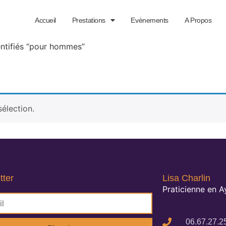
Accueil
Prestations
Evènements
A Propos
entifiés “pour hommes”
élection.
tter
Lisa Charlin
Praticienne en 
06.67.27.2