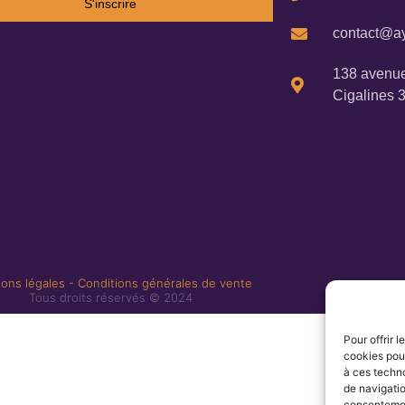
S'inscrire
contact@ay
138 avenue
Cigalines 
ons légales
-
Conditions générales de vente
Tous droits réservés © 2024
Pour offrir 
cookies pour
à ces techn
de navigatio
consentement