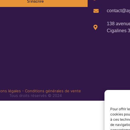
S'inscrire
contact@ay
138 avenue
Cigalines 
ons légales
-
Conditions générales de vente
Tous droits réservés © 2024
Pour offrir 
cookies pour
à ces techn
de navigatio
consentement