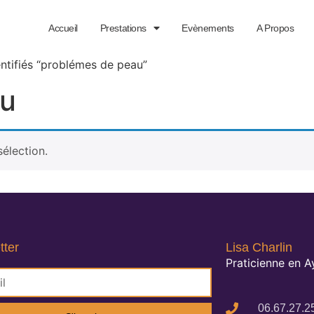
Accueil
Prestations
Evènements
A Propos
entifiés “problémes de peau”
au
élection.
tter
Lisa Charlin
Praticienne en 
06.67.27.2