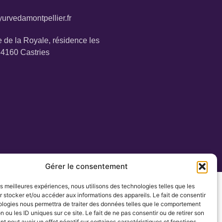
urvedamontpellier.fr
 de la Royale, résidence les
34160 Castries
Gérer le consentement
les meilleures expériences, nous utilisons des technologies telles que les
 stocker et/ou accéder aux informations des appareils. Le fait de consentir
ologies nous permettra de traiter des données telles que le comportement
n ou les ID uniques sur ce site. Le fait de ne pas consentir ou de retirer son
 peut avoir un effet négatif sur certaines caractéristiques et fonctions.