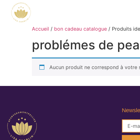
Accueil
/
bon cadeau catalogue
/ Produits id
problémes de pe
Aucun produit ne correspond à votre s
Newsle