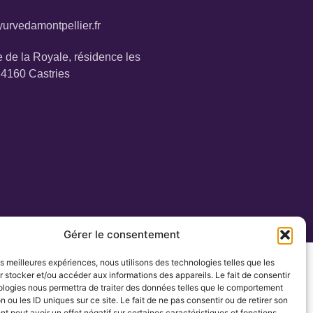
urvedamontpellier.fr
 de la Royale, résidence les
34160 Castries
Gérer le consentement
les meilleures expériences, nous utilisons des technologies telles que les
 stocker et/ou accéder aux informations des appareils. Le fait de consentir
ologies nous permettra de traiter des données telles que le comportement
n ou les ID uniques sur ce site. Le fait de ne pas consentir ou de retirer son
 peut avoir un effet négatif sur certaines caractéristiques et fonctions.