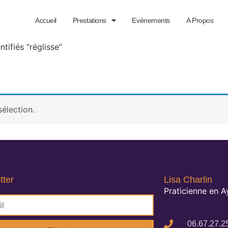
Accueil
Prestations
Evènements
A Propos
ntifiés “réglisse”
élection.
tter
Lisa Charlin
Praticienne en 
06.67.27.2