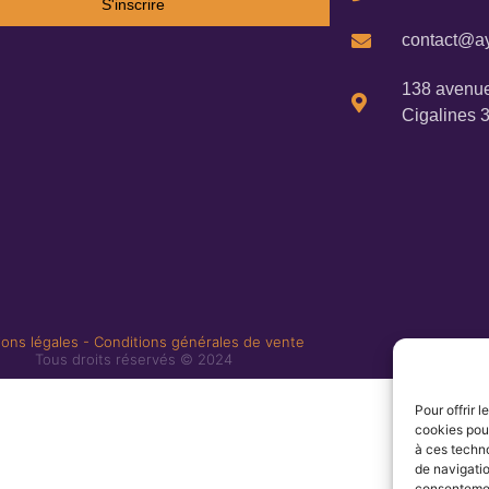
S'inscrire
contact@ay
138 avenue
Cigalines 
ons légales
-
Conditions générales de vente
Tous droits réservés © 2024
Pour offrir 
cookies pour
à ces techn
de navigatio
consentement