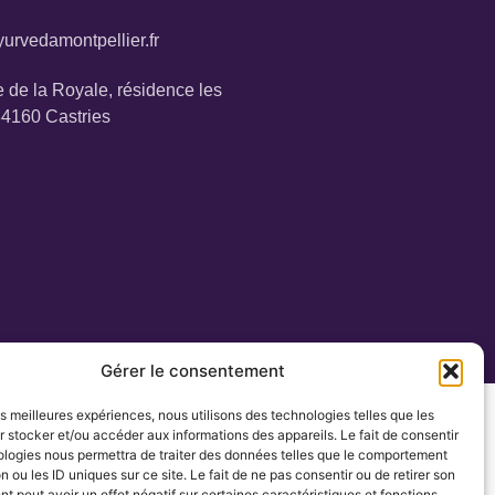
urvedamontpellier.fr
 de la Royale, résidence les
34160 Castries
Gérer le consentement
les meilleures expériences, nous utilisons des technologies telles que les
 stocker et/ou accéder aux informations des appareils. Le fait de consentir
ologies nous permettra de traiter des données telles que le comportement
n ou les ID uniques sur ce site. Le fait de ne pas consentir ou de retirer son
 peut avoir un effet négatif sur certaines caractéristiques et fonctions.