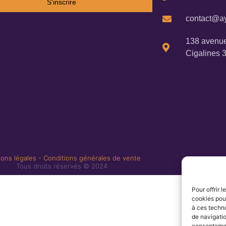
S'inscrire
contact@ay
138 avenue
Cigalines 
ons légales
-
Conditions générales de vente
Tous droits réservés © 2024
Pour offrir 
cookies pour
à ces techn
de navigatio
consentement