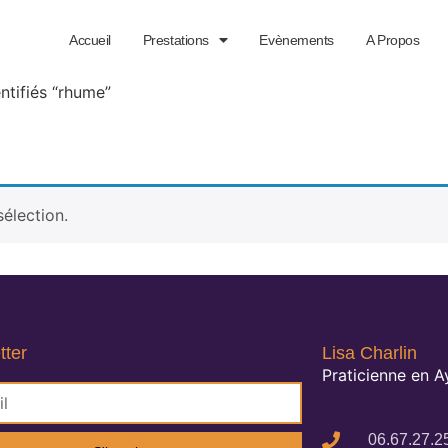
Accueil
Prestations
Evènements
A Propos
ntifiés “rhume”
élection.
tter
Lisa Charlin
Praticienne en 
06.67.27.2