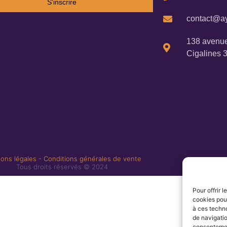
S'inscrire
contact@ay
138 avenue
Cigalines 
ons légales
-
Conditions générales de vente
Tous droits réservés © 2024
Pour offrir 
cookies pour
à ces techn
de navigatio
consentement