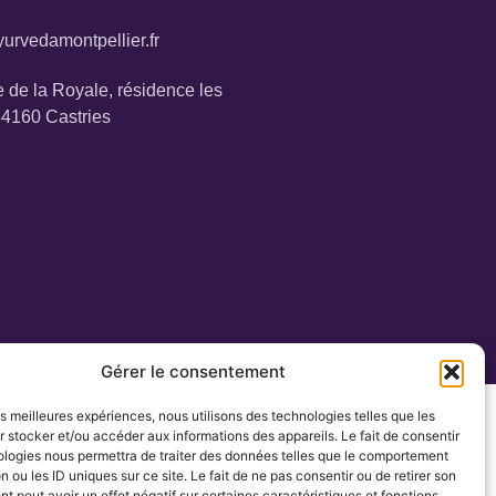
urvedamontpellier.fr
 de la Royale, résidence les
34160 Castries
Gérer le consentement
les meilleures expériences, nous utilisons des technologies telles que les
 stocker et/ou accéder aux informations des appareils. Le fait de consentir
ologies nous permettra de traiter des données telles que le comportement
n ou les ID uniques sur ce site. Le fait de ne pas consentir ou de retirer son
 peut avoir un effet négatif sur certaines caractéristiques et fonctions.