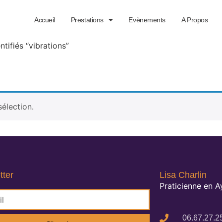
Accueil
Prestations
Evènements
A Propos
ntifiés “vibrations”
élection.
tter
Lisa Charlin
Praticienne en 
06.67.27.2