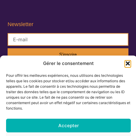
Newsletter
S'inscrire
Gérer le consentement
Lisa Charlin
Pour offrir les meilleures expériences, nous utilisons des technologies
telles que les cookies pour stocker et/ou accéder aux informations des
Praticienne en Ayurveda
appareils. Le fait de consentir à ces technologies nous permettra de
traiter des données telles que le comportement de navigation ou les ID
uniques sur ce site. Le fait de ne pas consentir ou de retirer son
06.67.27.25.19
consentement peut avoir un effet négatif sur certaines caractéristiques et
fonctions.
contact@ayurvedamontpellier.fr
138 avenue de la Royale, résidence les
Accepter
Cigalines 34160 Castries