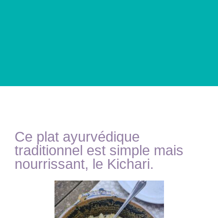
Ce plat ayurvédique
traditionnel est simple mais
nourrissant, le Kichari.