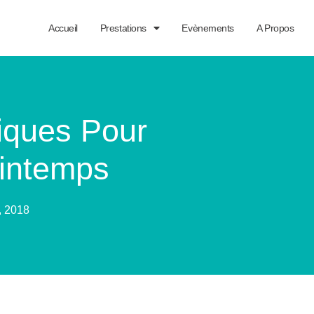
Accueil
Prestations
Evènements
A Propos
iques Pour
rintemps
, 2018