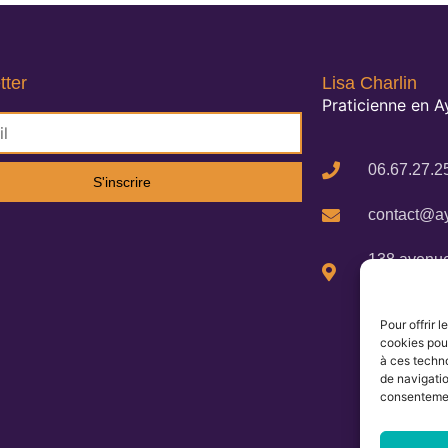
tter
Lisa Charlin
Praticienne en 
06.67.27.2
S'inscrire
contact@ay
138 avenue
Cigalines 
Pour offrir 
cookies pour
à ces techn
de navigatio
consentement