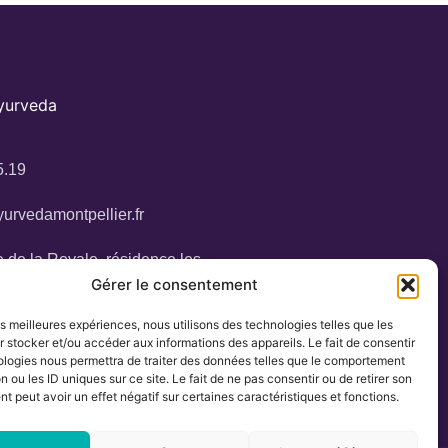
Ayurveda
5.19
urvedamontpellier.fr
 de la Royale, résidence les
Gérer le consentement
34160 Castries
les meilleures expériences, nous utilisons des technologies telles que les
 stocker et/ou accéder aux informations des appareils. Le fait de consentir
ologies nous permettra de traiter des données telles que le comportement
n ou les ID uniques sur ce site. Le fait de ne pas consentir ou de retirer son
 peut avoir un effet négatif sur certaines caractéristiques et fonctions.