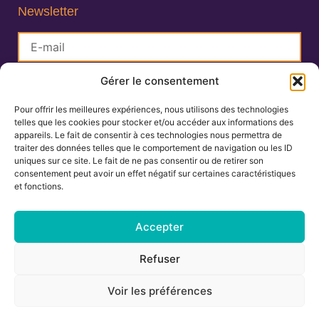
Newsletter
Gérer le consentement
S'inscrire
Pour offrir les meilleures expériences, nous utilisons des technologies
telles que les cookies pour stocker et/ou accéder aux informations des
Lisa Charlin
appareils. Le fait de consentir à ces technologies nous permettra de
Praticienne en Ayurveda
traiter des données telles que le comportement de navigation ou les ID
uniques sur ce site. Le fait de ne pas consentir ou de retirer son
consentement peut avoir un effet négatif sur certaines caractéristiques
et fonctions.
06.67.27.25.19
contact@ayurvedamontpellier.fr
Accepter
138 avenue de la Royale, résidence les
Refuser
Cigalines 34160 Castries
Voir les préférences
Mentions légales
-
Conditions générales de vente