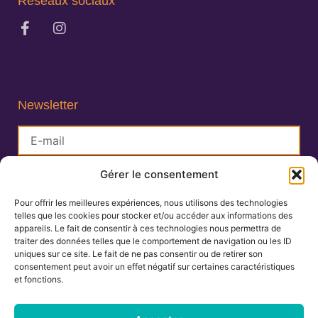
Réseaux sociaux
Newsletter
Gérer le consentement
S'inscrire
Pour offrir les meilleures expériences, nous utilisons des technologies
telles que les cookies pour stocker et/ou accéder aux informations des
Lisa Charlin
appareils. Le fait de consentir à ces technologies nous permettra de
Praticienne en Ayurveda
traiter des données telles que le comportement de navigation ou les ID
uniques sur ce site. Le fait de ne pas consentir ou de retirer son
consentement peut avoir un effet négatif sur certaines caractéristiques
et fonctions.
06.67.27.25.19
contact@ayurvedamontpellier.fr