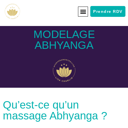
Prendre RDV
MODELAGE
ABHYANGA
Qu’est-ce qu’un
massage Abhyanga ?