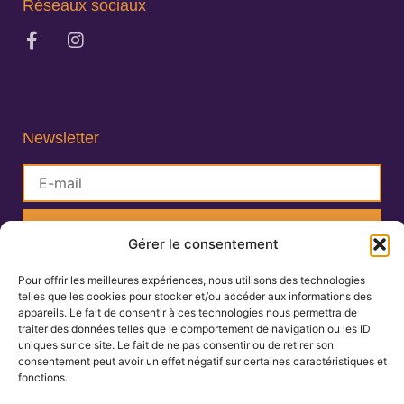
Réseaux sociaux
Newsletter
S'inscrire
Gérer le consentement
Pour offrir les meilleures expériences, nous utilisons des technologies
Lisa Charlin
telles que les cookies pour stocker et/ou accéder aux informations des
Praticienne en Ayurveda
appareils. Le fait de consentir à ces technologies nous permettra de
traiter des données telles que le comportement de navigation ou les ID
uniques sur ce site. Le fait de ne pas consentir ou de retirer son
consentement peut avoir un effet négatif sur certaines caractéristiques et
06.67.27.25.19
fonctions.
contact@ayurvedamontpellier.fr