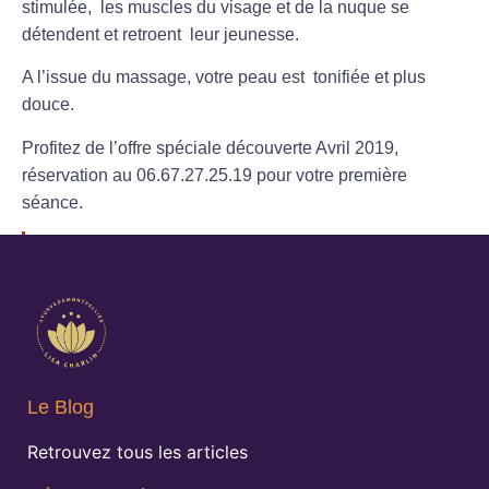
stimulée, les muscles du visage et de la nuque se
détendent et retroent leur jeunesse.
A l’issue du massage, votre
peau
est
tonifiée
et plus
douce
.
Profitez de l’offre spéciale découverte Avril 2019,
réservation au 06.67.27.25.19 pour votre première
séance.
Le Blog
Retrouvez tous les articles