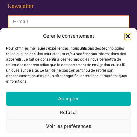
Newsletter
Gérer le consentement
S'inscrire
Pour offrir les meilleures expériences, nous utilisons des technologies
telles que les cookies pour stocker et/ou accéder aux informations des
Lisa Charlin
appareils. Le fait de consentir à ces technologies nous permettra de
Praticienne en Ayurveda
traiter des données telles que le comportement de navigation ou les ID
uniques sur ce site. Le fait de ne pas consentir ou de retirer son
consentement peut avoir un effet négatif sur certaines caractéristiques
et fonctions.
06.67.27.25.19
contact@ayurvedamontpellier.fr
Accepter
138 avenue de la Royale, résidence les
Refuser
Cigalines 34160 Castries
Voir les préférences