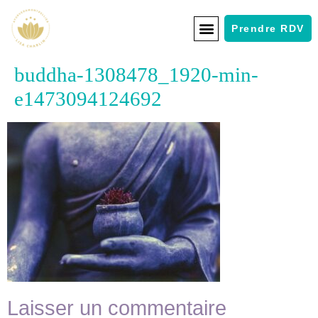
Prendre RDV
buddha-1308478_1920-min-
e1473094124692
Laisser un commentaire