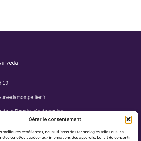
Ayurveda
5.19
urvedamontpellier.fr
 de la Royale, résidence les
34160 Castries
Gérer le consentement
les meilleures expériences, nous utilisons des technologies telles que les
 stocker et/ou accéder aux informations des appareils. Le fait de consentir