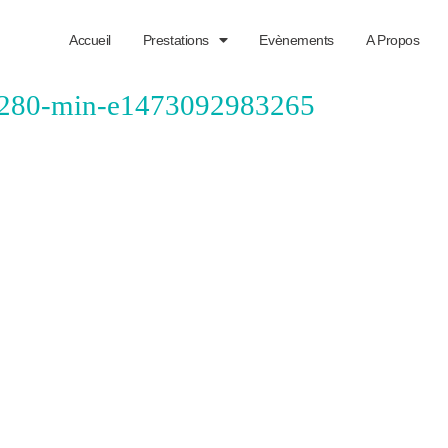
Accueil
Prestations
Evènements
A Propos
1280-min-e1473092983265