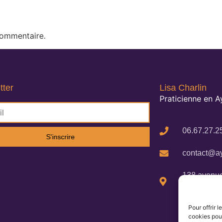
commentaire.
tter
Lisa Charlin
Praticienne en 
06.67.27.2
S'inscrire
contact@ay
138 avenue
Cigalines 
Pour offrir 
cookies pour