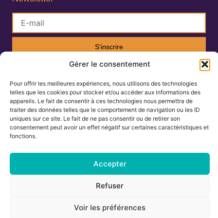
S'inscrire
Gérer le consentement
Lisa Charlin
Pour offrir les meilleures expériences, nous utilisons des technologies
Praticienne en Ayurveda
telles que les cookies pour stocker et/ou accéder aux informations des
appareils. Le fait de consentir à ces technologies nous permettra de
traiter des données telles que le comportement de navigation ou les ID
uniques sur ce site. Le fait de ne pas consentir ou de retirer son
06.67.27.25.19
consentement peut avoir un effet négatif sur certaines caractéristiques et
fonctions.
contact@ayurvedamontpellier.fr
138 avenue de la Royale, résidence les
Accepter
Cigalines 34160 Castries
Refuser
Voir les préférences
Mentions légales
-
Conditions générales de vente
Tous droits réservés © 2024