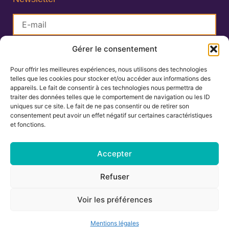
Gérer le consentement
S'inscrire
Pour offrir les meilleures expériences, nous utilisons des technologies
telles que les cookies pour stocker et/ou accéder aux informations des
Lisa Charlin
appareils. Le fait de consentir à ces technologies nous permettra de
Praticienne en Ayurveda
traiter des données telles que le comportement de navigation ou les ID
uniques sur ce site. Le fait de ne pas consentir ou de retirer son
consentement peut avoir un effet négatif sur certaines caractéristiques
et fonctions.
06.67.27.25.19
contact@ayurvedamontpellier.fr
Accepter
138 avenue de la Royale, résidence les
Refuser
Cigalines 34160 Castries
Voir les préférences
Mentions légales
-
Conditions générales de vente
Mentions légales
Tous droits réservés © 2024