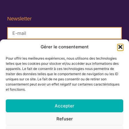
Newsletter
Gérer le consentement
S'inscrire
Pour offrir les meilleures expériences, nous utilisons des technologies
telles que les cookies pour stocker et/ou accéder aux informations des
Lisa Charlin
appareils. Le fait de consentir à ces technologies nous permettra de
Praticienne en Ayurveda
traiter des données telles que le comportement de navigation ou les ID
uniques sur ce site. Le fait de ne pas consentir ou de retirer son
consentement peut avoir un effet négatif sur certaines caractéristiques
et fonctions.
06.67.27.25.19
contact@ayurvedamontpellier.fr
Accepter
138 avenue de la Royale, résidence les
Refuser
Cigalines 34160 Castries