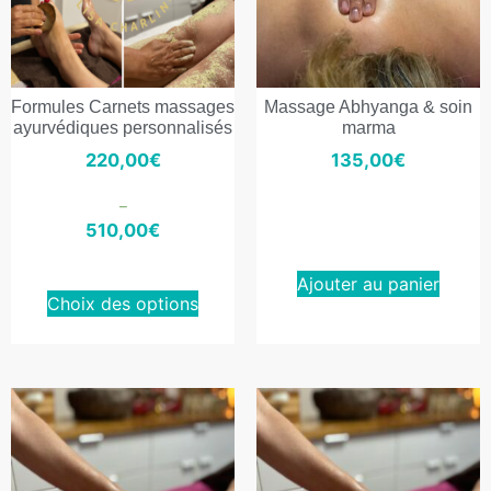
Formules Carnets massages
Massage Abhyanga & soin
ayurvédiques personnalisés
marma
220,00
€
135,00
€
–
510,00
€
Ajouter au panier
Choix des options