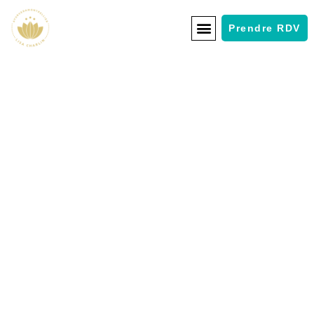
Prendre RDV
Découvrez notre
Boutique Ayurveda
Montpellier
Soins, rituels, compléments