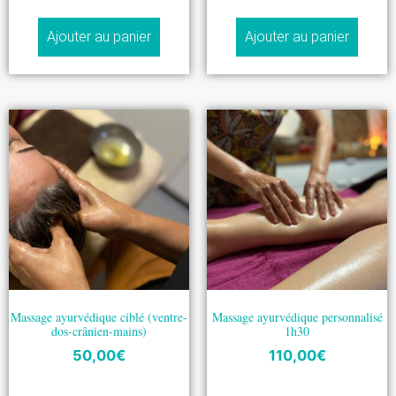
Ajouter au panier
Ajouter au panier
Massage ayurvédique ciblé (ventre-
Massage ayurvédique personnalisé
dos-crânien-mains)
1h30
50,00
€
110,00
€