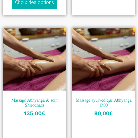
Choix des options
Massage Abhyanga & soin
Massage ayurvédique Abhyanga
Shirodhara
1h00
135,00
€
80,00
€