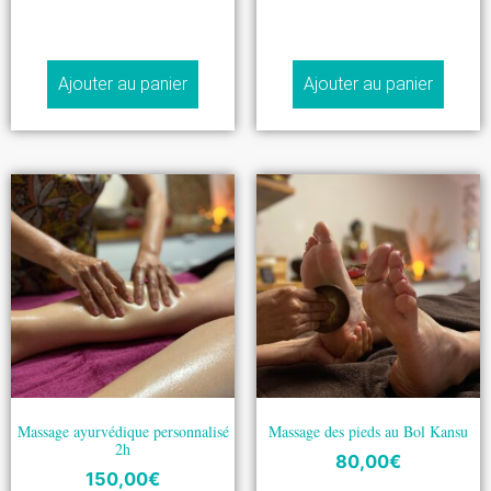
Ajouter au panier
Ajouter au panier
Massage ayurvédique personnalisé
Massage des pieds au Bol Kansu
2h
80,00
€
150,00
€