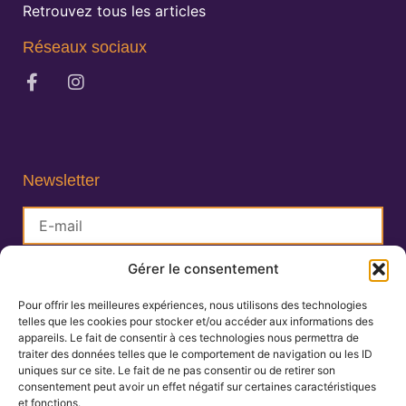
Retrouvez tous les articles
Réseaux sociaux
Newsletter
Gérer le consentement
S'inscrire
Pour offrir les meilleures expériences, nous utilisons des technologies
telles que les cookies pour stocker et/ou accéder aux informations des
Lisa Charlin
appareils. Le fait de consentir à ces technologies nous permettra de
Praticienne en Ayurveda
traiter des données telles que le comportement de navigation ou les ID
uniques sur ce site. Le fait de ne pas consentir ou de retirer son
consentement peut avoir un effet négatif sur certaines caractéristiques
et fonctions.