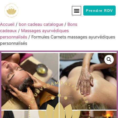
Prendre RDV
Accueil
/
bon cadeau catalogue
/
Bons
cadeaux
/
Massages ayurvédiques
personnalisés
/ Formules Carnets massages ayurvédiques
personnalisés