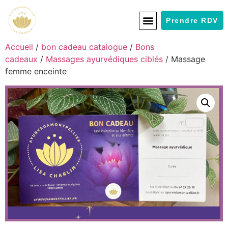
Prendre RDV
Accueil
/
bon cadeau catalogue
/
Bons
cadeaux
/
Massages ayurvédiques ciblés
/ Massage
femme enceinte