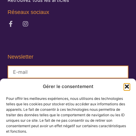
Réseaux sociaux
Newsletter
Gérer le consentement
S'inscrire
Pour offrir les meilleures expériences, nous utilisons des technologies
telles que les cookies pour stocker et/ou accéder aux informations des
Lisa Charlin
appareils. Le fait de consentir à ces technologies nous permettra de
Praticienne en Ayurveda
traiter des données telles que le comportement de navigation ou les ID
uniques sur ce site. Le fait de ne pas consentir ou de retirer son
consentement peut avoir un effet négatif sur certaines caractéristiques
et fonctions.
06.67.27.25.19