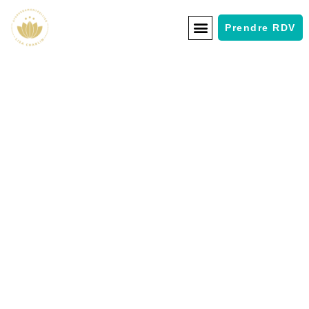
Prendre RDV
Découvrez notre
Boutique Ayurveda
Montpellier
Soins, rituels, compléments