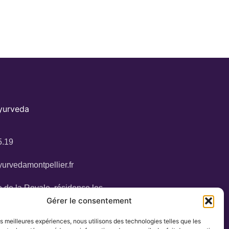
Ayurveda
5.19
urvedamontpellier.fr
 de la Royale, résidence les
Gérer le consentement
34160 Castries
les meilleures expériences, nous utilisons des technologies telles que les