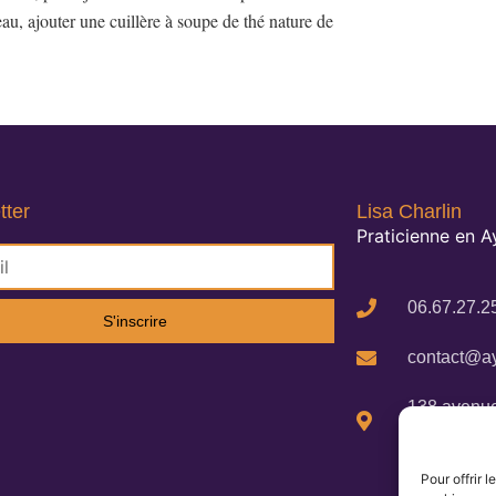
eau, ajouter une cuillère à soupe de thé nature de
tter
Lisa Charlin
Praticienne en 
06.67.27.2
S'inscrire
contact@ay
138 avenue
Cigalines 
Pour offrir 