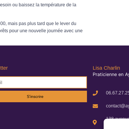
besoin ou baissez la température de la
h00, mais pas plus tard que le lever du
 prêts pour une nouvelle journée avec une
tter
Lisa Charlin
Praticienne en 
06.67.27.2
S'inscrire
contact@ay
138 avenue
Cigalines 