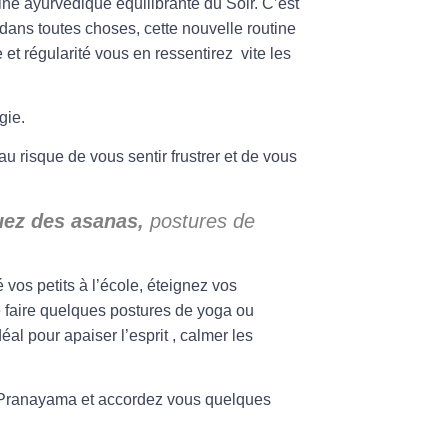
tine ayurvédique
équilibrante du Soir. C’est
ans toutes choses, cette nouvelle routine
et régularité vous en ressentirez vite les
gie.
au risque de vous sentir frustrer et de vous
uez des asanas,
postures de
 vos petits à l’école, éteignez vos
 faire quelques postures de yoga ou
al pour apaiser l’esprit , calmer les
e Pranayama et accordez vous quelques