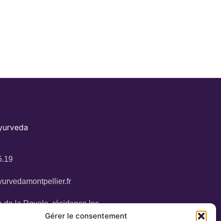
Ayurveda
5.19
urvedamontpellier.fr
 de la Royale, résidence les
34160 Castries
Gérer le consentement