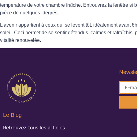
température de votre chambre fraîche. Entrouvrez la fenêtre si 
pièce de quelques degrés.
L’avenir appartient à ceux qui se lèvent tôt, idéalement avant 6
soleil. Ceci permet de se sentir détendus, calmes et rafraîchis,
vitalité renouvelée
.
Newsle
Le Blog
Retrouvez tous les articles